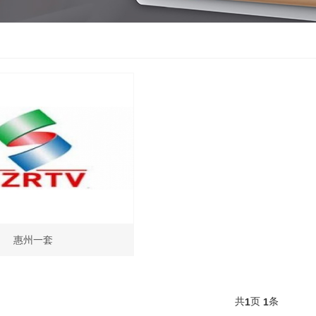
惠州一套
共
页
条
1
1